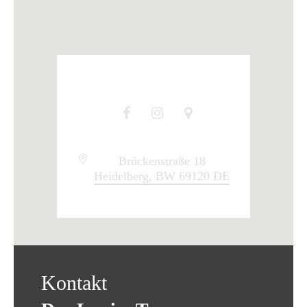
Kontakt
Location
Brückenstraße 18
Heidelberg
, BW
69120
DE
Kontakt