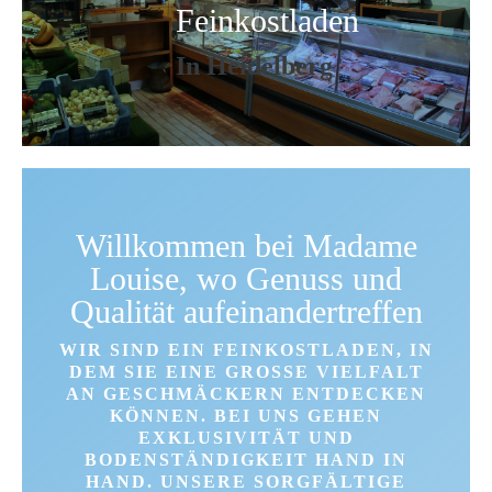
Feinkostladen
In Heidelberg
Willkommen bei Madame
Louise, wo Genuss und
Qualität aufeinandertreffen
WIR SIND EIN FEINKOSTLADEN, IN
DEM SIE EINE GROSSE VIELFALT A
N GESCHMÄCKERN ENTDECKEN K
ÖNNEN. BEI UNS GEHEN E
XKLUSIVITÄT UND B
ODENSTÄNDIGKEIT HAND IN H
AND. UNSERE SORGFÄLTIGE A