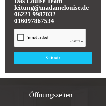
Das Louise Team
leitung@madamelouise.de
06221 9987032
016097867534
Submit
Öffnungszeiten