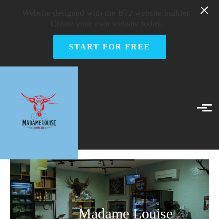
Skip to main content
Website designed with the B12 website builder.
Create your own website today.
START FOR FREE
Madame Louise